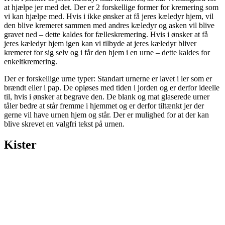
at hjælpe jer med det. Der er 2 forskellige former for kremering som
vi kan hjælpe med. Hvis i ikke ønsker at få jeres kæledyr hjem, vil
den blive kremeret sammen med andres kæledyr og asken vil blive
gravet ned – dette kaldes for fælleskremering. Hvis i ønsker at få
jeres kæledyr hjem igen kan vi tilbyde at jeres kæledyr bliver
kremeret for sig selv og i får den hjem i en urne – dette kaldes for
enkeltkremering.
Der er forskellige urne typer: Standart urnerne er lavet i ler som er
brændt eller i pap. De opløses med tiden i jorden og er derfor ideelle
til, hvis i ønsker at begrave den. De blank og mat glaserede urner
tåler bedre at står fremme i hjemmet og er derfor tiltænkt jer der
gerne vil have urnen hjem og står. Der er mulighed for at der kan
blive skrevet en valgfri tekst på urnen.
Kister