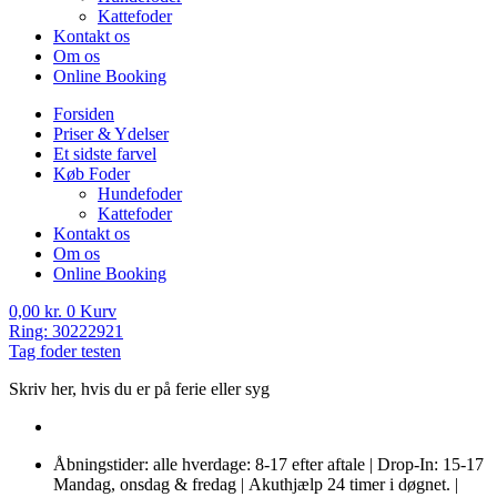
Kattefoder
Kontakt os
Om os
Online Booking
Forsiden
Priser & Ydelser
Et sidste farvel
Køb Foder
Hundefoder
Kattefoder
Kontakt os
Om os
Online Booking
0,00
kr.
0
Kurv
Ring: 30222921
Tag foder testen
Skriv her, hvis du er på ferie eller syg
Åbningstider: alle hverdage: 8-17 efter aftale | Drop-In: 15-17
Mandag, onsdag & fredag | Akuthjælp 24 timer i døgnet. |