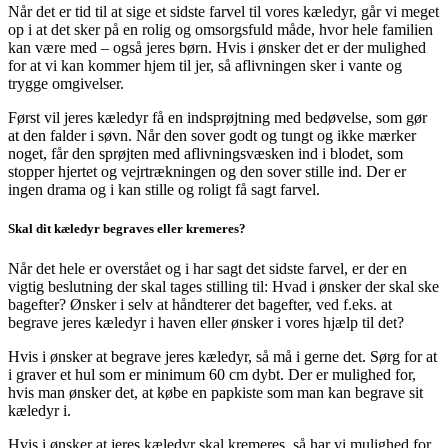
Når det er tid til at sige et sidste farvel til vores kæledyr, går vi meget
op i at det sker på en rolig og omsorgsfuld måde, hvor hele familien
kan være med – også jeres børn. Hvis i ønsker det er der mulighed
for at vi kan kommer hjem til jer, så aflivningen sker i vante og
trygge omgivelser.
Først vil jeres kæledyr få en indsprøjtning med bedøvelse
, som gør
at den falder i søvn. Når den sover godt og tungt og ikke mærker
noget, får den sprøjten med aflivningsvæsken ind i blodet, som
stopper hjertet og vejrtrækningen og den sover stille ind. Der er
ingen drama og i kan stille og roligt få sagt farvel.
Skal dit kæledyr begraves eller kremeres?
Når det hele er overstået og i har sagt det sidste farvel, er der en
vigtig beslutning der skal tages stilling til: Hvad i ønsker der skal ske
bagefter? Ønsker i selv at håndterer det bagefter, ved f.eks. at
begrave jeres kæledyr i haven eller ønsker i vores hjælp til det?
Hvis i ønsker at begrave jeres kæledyr, så må i gerne det. Sørg for at
i graver et hul som er minimum 60 cm dybt. Der er mulighed for,
hvis man ønsker det, at købe en papkiste som man kan begrave sit
kæledyr i.
Hvis i ønsker at jeres kæledyr skal kremeres, så har vi mulighed for