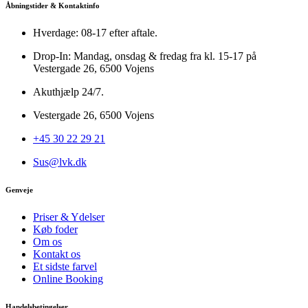
Åbningstider & Kontaktinfo
Hverdage: 08-17 efter aftale.
Drop-In: Mandag, onsdag & fredag fra kl. 15-17 på
Vestergade 26, 6500 Vojens
Akuthjælp 24/7.
Vestergade 26, 6500 Vojens
+45 30 22 29 21
Sus@lvk.dk
Genveje
Priser & Ydelser
Køb foder
Om os
Kontakt os
Et sidste farvel
Online Booking
Handelsbetingelser