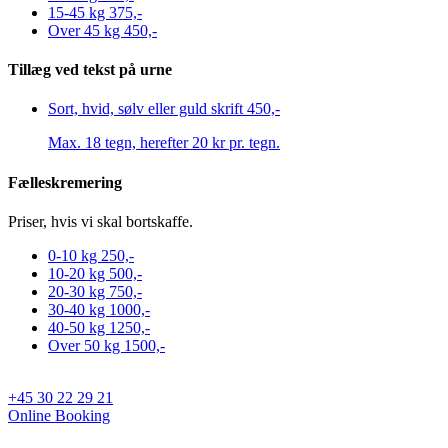
15-45 kg
375,-
Over 45 kg
450,-
Tillæg ved tekst på urne
Sort, hvid, sølv eller guld skrift
450,-
Max. 18 tegn, herefter 20 kr pr. tegn.
Fælleskremering
Priser, hvis vi skal bortskaffe.
0-10 kg
250,-
10-20 kg
500,-
20-30 kg
750,-
30-40 kg
1000,-
40-50 kg
1250,-
Over 50 kg
1500,-
+45 30 22 29 21
Online Booking