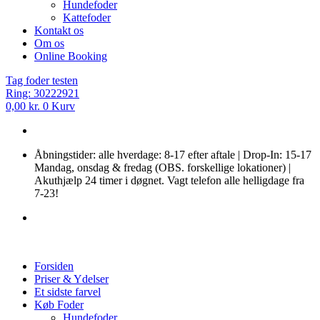
Hundefoder
Kattefoder
Kontakt os
Om os
Online Booking
Tag foder testen
Ring: 30222921
0,00
kr.
0
Kurv
Åbningstider: alle hverdage: 8-17 efter aftale | Drop-In: 15-17
Mandag, onsdag & fredag (OBS. forskellige lokationer) |
Akuthjælp 24 timer i døgnet. Vagt telefon alle helligdage fra
7-23!
Forsiden
Priser & Ydelser
Et sidste farvel
Køb Foder
Hundefoder