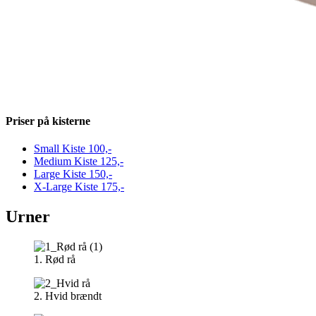
Priser på kisterne
Small Kiste
100,-
Medium Kiste
125,-
Large Kiste
150,-
X-Large Kiste
175,-
Urner
1. Rød rå
2. Hvid brændt